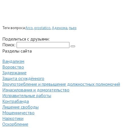
Теги вопроса:
Arco
,
prostatico
,
Аденома
,
пьер
Поделиться с друзьями:
Поиск:
Разделы сайта
Вандализм
Воровство
Задержание
Защита осуждённого
Злоупотребление и превышение должностных полномочий
Изнасилования и домогательство
Исправительные работы
Контрабанда
Лишение свободы
Мошенничество
Наркотики
Оскорбление