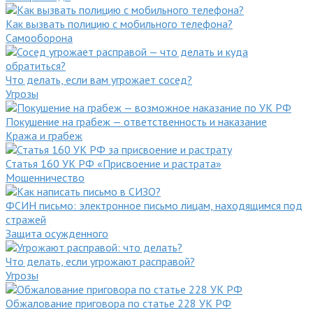
Как вызвать полицию с мобильного телефона?
Самооборона
Что делать, если вам угрожает сосед?
Угрозы
Покушение на грабеж — ответственность и наказание
Кража и грабеж
Статья 160 УК РФ «Присвоение и растрата»
Мошенничество
ФСИН письмо: электронное письмо лицам, находящимся под
стражей
Защита осужденного
Что делать, если угрожают расправой?
Угрозы
Обжалование приговора по статье 228 УК РФ