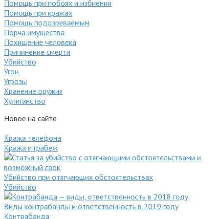
Помощь при побоях и избиении
Помощь при кражах
Помощь подозреваемым
Порча имущества
Похищение человека
Причинение смерти
Убийство
Угон
Угрозы
Хранение оружия
Хулиганство
Новое на сайте
Кража телефона
Кража и грабеж
Убийство при отягчающих обстоятельствах
Убийство
Виды контрабанды и ответственность в 2019 году
Контрабанда