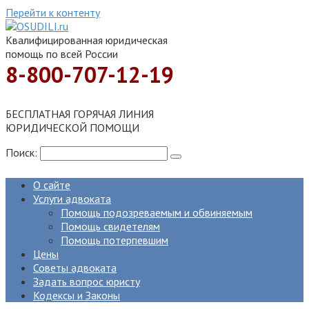
Перейти к контенту
Квалифицированная юридическая
помощь по всей России
8-800-707-12-19
БЕСПЛАТНАЯ ГОРЯЧАЯ ЛИНИЯ
ЮРИДИЧЕСКОЙ ПОМОЩИ
Поиск:
О сайте
Услуги адвоката
Помощь подозреваемым и обвиняемым
Помощь свидетелям
Помощь потерпевшим
Цены
Советы адвоката
Задать вопрос юристу
Кодексы и Законы