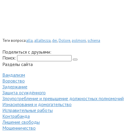
Теги вопроса:
alla
,
allaltezza
,
dei
,
Dolore
,
polmoni
,
schiena
Поделиться с друзьями:
Поиск:
Разделы сайта
Вандализм
Воровство
Задержание
Защита осуждённого
Злоупотребление и превышение должностных полномочий
Изнасилования и домогательство
Исправительные работы
Контрабанда
Лишение свободы
Мошенничество