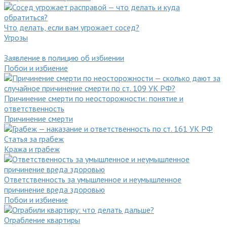
Что делать, если вам угрожает сосед?
Угрозы
Заявление в полицию об избиении
Побои и избиение
Причинение смерти по неосторожности: понятие и
ответственность
Причинение смерти
Статья за грабеж
Кража и грабеж
Ответственность за умышленное и неумышленное
причинение вреда здоровью
Побои и избиение
Ограбление квартиры