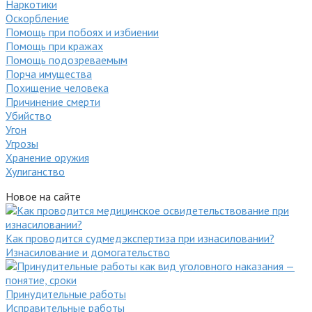
Наркотики
Оскорбление
Помощь при побоях и избиении
Помощь при кражах
Помощь подозреваемым
Порча имущества
Похищение человека
Причинение смерти
Убийство
Угон
Угрозы
Хранение оружия
Хулиганство
Новое на сайте
Как проводится судмедэкспертиза при изнасиловании?
Изнасилование и домогательство
Принудительные работы
Исправительные работы