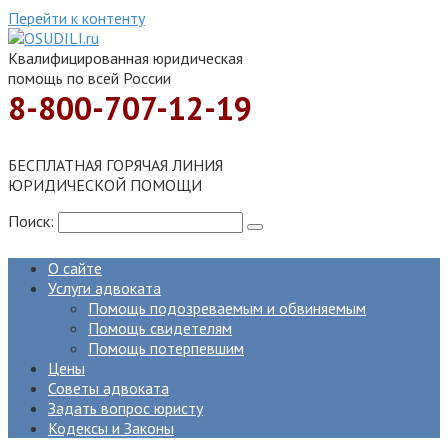
Перейти к контенту
Квалифицированная юридическая
помощь по всей России
8-800-707-12-19
БЕСПЛАТНАЯ ГОРЯЧАЯ ЛИНИЯ
ЮРИДИЧЕСКОЙ ПОМОЩИ
Поиск:
О сайте
Услуги адвоката
Помощь подозреваемым и обвиняемым
Помощь свидетелям
Помощь потерпевшим
Цены
Советы адвоката
Задать вопрос юристу
Кодексы и Законы