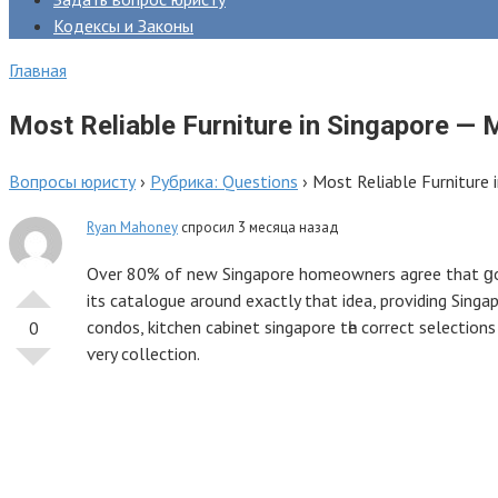
Кодексы и Законы
Главная
Most Reliable Furniture in Singapore —
Вопросы юристу
›
Рубрика: Questions
›
Most Reliable Furniture 
Ryan Mahoney
спросил 3 месяца назад
Over 80% of new Singapore homeowners agree that ɡood 
its catalogue around exactly that idea, providing Singa
condos, kitchen cabinet singapore tһe correct selection
0
ѵery collection.