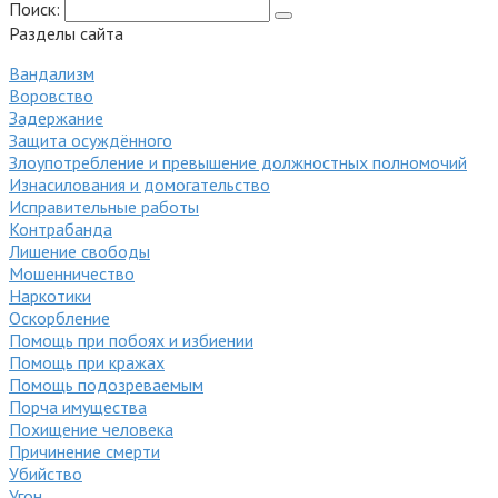
Поиск:
Разделы сайта
Вандализм
Воровство
Задержание
Защита осуждённого
Злоупотребление и превышение должностных полномочий
Изнасилования и домогательство
Исправительные работы
Контрабанда
Лишение свободы
Мошенничество
Наркотики
Оскорбление
Помощь при побоях и избиении
Помощь при кражах
Помощь подозреваемым
Порча имущества
Похищение человека
Причинение смерти
Убийство
Угон